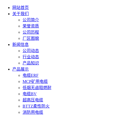
网站首页
关于我们
公司简介
荣誉资质
公司历程
厂区图貌
新闻信息
公司动态
行业动态
产品知识
产品展示
电缆ERF
MCP矿用电缆
低烟无卤阻燃耐
电缆BV
超高压电缆
BTTZ柔性防火
消防用电缆