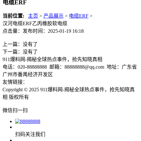
电缆ERF
当前位置:
主页
>
产品展示
>
电缆ERF
>
汉河电缆ERF乙丙橡胶软电缆
点击量：
发布时间：2025-01-19 16:18
上一篇：没有了
下一篇：没有了
911爆料网-揭秘全球热点事件，抢先知晓真相
电话：020-88888888 邮箱：88888888@qq.com 地址：广东省
广州市番禺经济开发区
友情链接：
Copyright © 2025 911爆料网-揭秘全球热点事件，抢先知晓真
相 版权所有
微信扫一扫
扫码关注我们