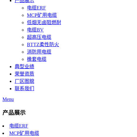
产品展示
电缆ERF
MCP矿用电缆
低烟无卤阻燃耐
电缆BV
超高压电缆
BTTZ柔性防火
消防用电缆
橡套电缆
典型业绩
荣誉资质
厂区图貌
联系我们
Menu
产品展示
电缆ERF
MCP矿用电缆