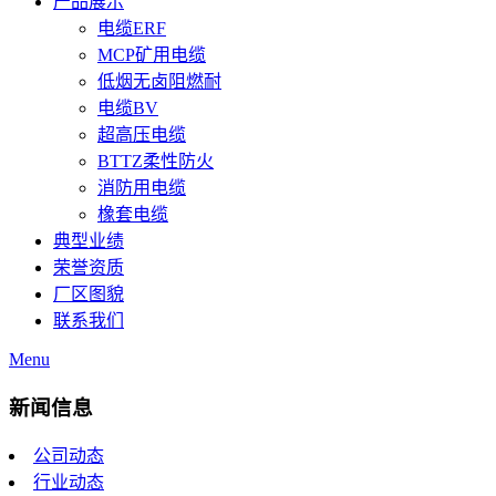
产品展示
电缆ERF
MCP矿用电缆
低烟无卤阻燃耐
电缆BV
超高压电缆
BTTZ柔性防火
消防用电缆
橡套电缆
典型业绩
荣誉资质
厂区图貌
联系我们
Menu
新闻信息
公司动态
行业动态