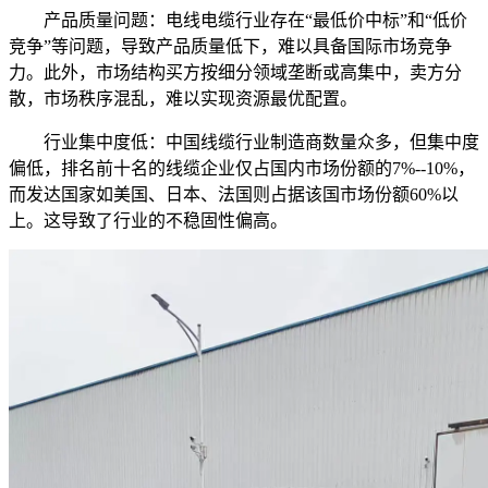
产品质量问题‌：电线电缆行业存在“最低价中标”和“低价
竞争”等问题，导致产品质量低下，难以具备国际市场竞争
力。此外，市场结构买方按细分领域垄断或高集中，卖方分
散，市场秩序混乱，难以实现资源最优配置‌。
行业集中度低‌：中国线缆行业制造商数量众多，但集中度
偏低，排名前十名的线缆企业仅占国内市场份额的7%--10%，
而发达国家如美国、日本、法国则占据该国市场份额60%以
上。这导致了行业的不稳固性偏高‌。