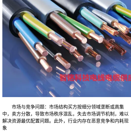
市场与竞争问题‌：市场结构买方按细分领域垄断或高集
中，卖方分散，导致市场秩序混乱，失去市场调节机制，难以
解决资源最优配置问题‌。此外，行业内存在恶意竞争和内耗现
象‌