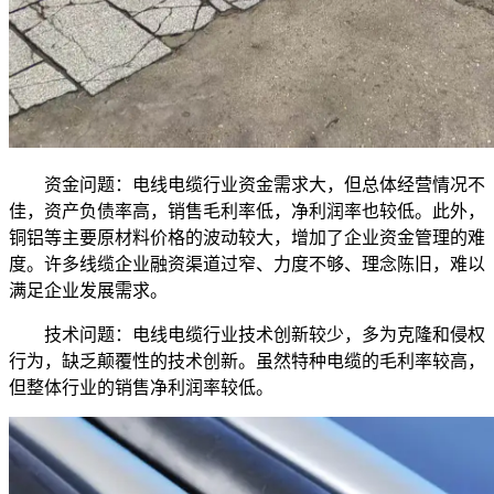
资金问题‌：电线电缆行业资金需求大，但总体经营情况不
佳，资产负债率高，销售毛利率低，净利润率也较低。此外，
铜铝等主要原材料价格的波动较大，增加了企业资金管理的难
度。许多线缆企业融资渠道过窄、力度不够、理念陈旧，难以
满足企业发展需求‌。
技术问题‌：电线电缆行业技术创新较少，多为克隆和侵权
行为，缺乏颠覆性的技术创新。虽然特种电缆的毛利率较高，
但整体行业的销售净利润率较低‌。