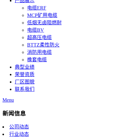
产品展示
电缆ERF
MCP矿用电缆
低烟无卤阻燃耐
电缆BV
超高压电缆
BTTZ柔性防火
消防用电缆
橡套电缆
典型业绩
荣誉资质
厂区图貌
联系我们
Menu
新闻信息
公司动态
行业动态