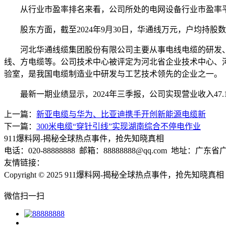
从行业市盈率排名来看，公司所处的电网设备行业市盈率平均33
股东方面，截至2024年9月30日，华通线万元，户均持股数量
河北华通线缆集团股份有限公司主要从事电线电缆的研发、
线、方电缆等。公司技术中心被评定为河北省企业技术中心、
验室，是我国电缆制造业中研发与工艺技术领先的企业之一。
最新一期业绩显示，2024年三季报，公司实现营业收入47.17亿元
上一篇：
新亚电缆与华为、比亚迪携手开创新能源电缆新
下一篇：
300米电缆“穿针引线”实现湖南综合不停电作业
911爆料网-揭秘全球热点事件，抢先知晓真相
电话：020-88888888 邮箱：88888888@qq.com 地址：
友情链接：
Copyright © 2025 911爆料网-揭秘全球热点事件，抢先知晓真
微信扫一扫