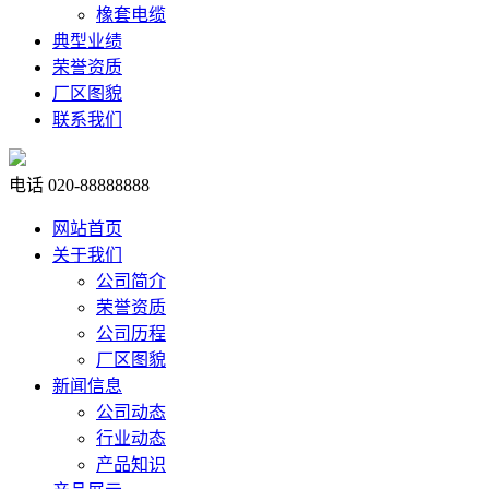
橡套电缆
典型业绩
荣誉资质
厂区图貌
联系我们
电话
020-88888888
网站首页
关于我们
公司简介
荣誉资质
公司历程
厂区图貌
新闻信息
公司动态
行业动态
产品知识