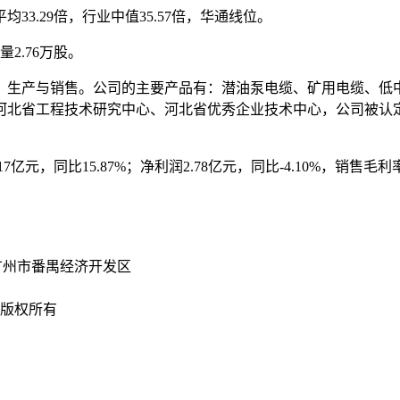
.29倍，行业中值35.57倍，华通线位。
2.76万股。
生产与销售。公司的主要产品有：潜油泵电缆、矿用电缆、低中
河北省工程技术研究中心、河北省优秀企业技术中心，公司被认定
，同比15.87%；净利润2.78亿元，同比-4.10%，销售毛利率1
广东省广州市番禺经济开发区
相 版权所有